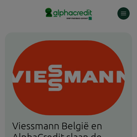
Skip
to
main
content
Viessmann België en