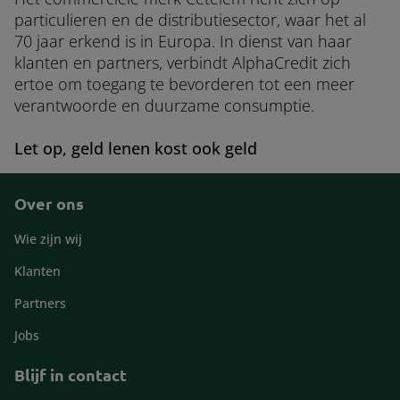
particulieren en de distributiesector, waar het al
70 jaar erkend is in Europa. In dienst van haar
klanten en partners, verbindt AlphaCredit zich
ertoe om toegang te bevorderen tot een meer
verantwoorde en duurzame consumptie.
Let op, geld lenen kost ook geld
Over ons
Footer
Wie zijn wij
Klanten
Partners
Jobs
Blijf in contact