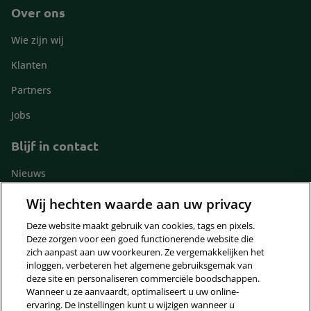
Over ons
Footer
Wie zijn wij
Klanten
Partners
Jobs
Blijf in contact
Footer
Nieuws
contact
Contact
Wij hechten waarde aan uw privacy
Deze website maakt gebruik van cookies, tags en pixels.
Volg ons
Deze zorgen voor een goed functionerende website die
Footer
zich aanpast aan uw voorkeuren. Ze vergemakkelijken het
inloggen, verbeteren het algemene gebruiksgemak van
socials
deze site en personaliseren commerciële boodschappen.
Wanneer u ze aanvaardt, optimaliseert u uw online-
Disclaimer
Verzekering Algemene Voorwaarden
ervaring. De instellingen kunt u wijzigen wanneer u