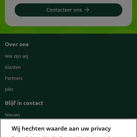
Contacteer ons
Over ons
Footer
Wie zijn wij
Klanten
Partners
Jobs
Blijf in contact
Footer
Nieuws
contact
Contact
Wij hechten waarde aan uw privacy