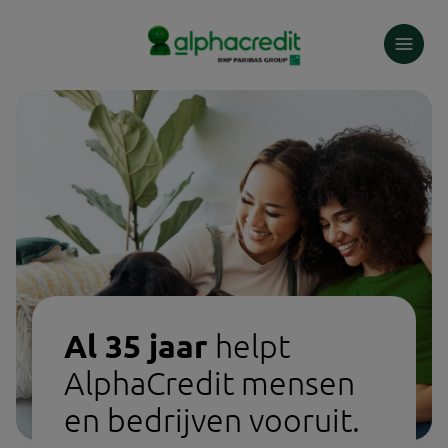
Skip
to
main
content
Al 35 jaar
helpt
AlphaCredit mensen
en bedrijven vooruit.