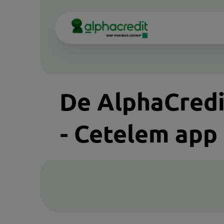
Skip
to
main
content
De AlphaCredi
- Cetelem app