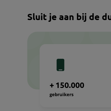
Sluit je aan bij de
+
1
5
0
.
0
0
0
gebruikers