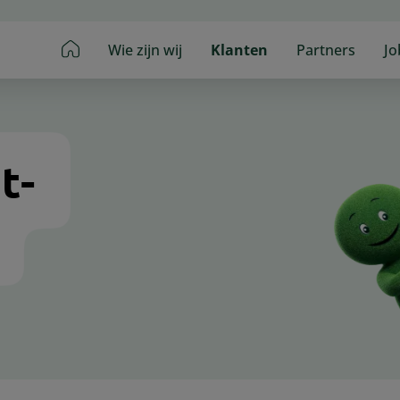
Main
Wie zijn wij
Klanten
Partners
Jo
navigation
t-