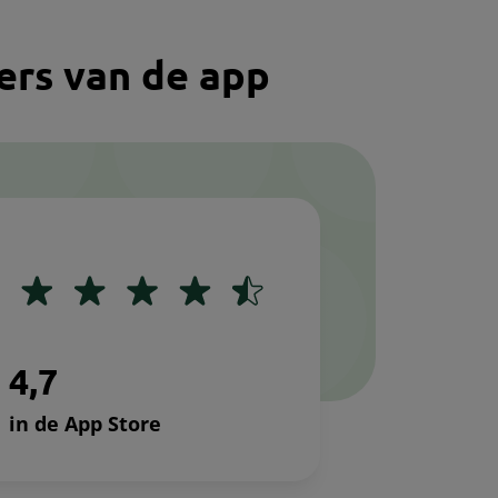
kers van de app
Lottie file
4
,
7
in de App Store