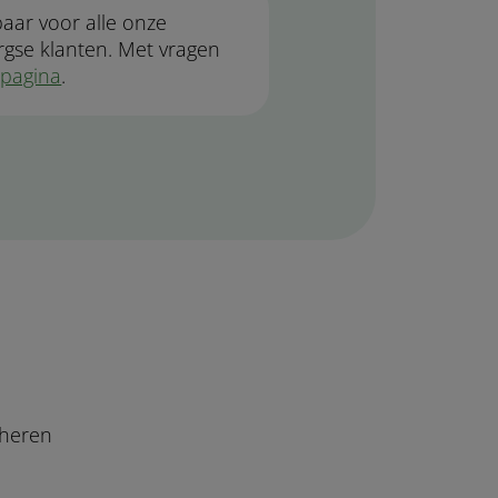
baar voor alle onze
gse klanten. Met vragen
tpagina
.
eheren