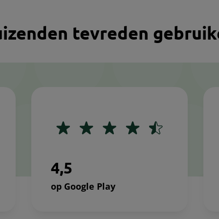
 duizenden tevreden gebrui
Lottie file
4
,
5
op Google Play