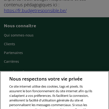
contenus pédagogiques ici :
https://fr.budgetresponsible.be/
Nous connaître
Footer
Qui sommes-nous
Clients
Partenaires
Carrières
Gardons le contact
Nous respectons votre vie privée
Footer
Actualités
contact
Ce site internet utilise des cookies, tags et pixels. Ils
Contact
assurent le bon foncionnement du site internet afin qu'ils
s'adaptent a vos préferences. Ils facilitent la connexion,
améliorent la facilité d'utilisation générale du site et
Suivez-nous
personnalisent les messages commerciaux. Si vous les