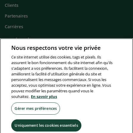
Clients
Partenaires
Carrières
Gardons le contact
Nous respectons votre vie privée
Footer
Actualités
contact
Ce site internet utilise des cookies, tags et pixels. Ils
Contact
assurent le bon foncionnement du site internet afin qu'ils
s'adaptent a vos préferences. Ils facilitent la connexion,
améliorent la facilité d'utilisation générale du site et
Suivez-nous
personnalisent les messages commerciaux. Si vous les
Footer
acceptez, vous optimisez votre expérience en ligne. Vous
pouvez modifier les paramètres quand vous le
socials
souhaitez.
En savoir plus
Disclaimer
Conditions Générales Assurances
Gérer mes préférences
Informations légales/Plaintes
Uniquement les cookies essentiels
Confidentialité et Vie Privée