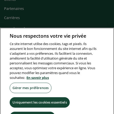
Partenaires
Carrières
Gardons le contact
Nous respectons votre vie privée
Footer
Actualités
contact
Ce site internet utilise des cookies, tags et pixels. Ils
Contact
assurent le bon foncionnement du site internet afin qu'ils
s'adaptent a vos préferences. Ils facilitent la connexion,
améliorent la facilité d'utilisation générale du site et
Suivez-nous
personnalisent les messages commerciaux. Si vous les
Footer
acceptez, vous optimisez votre expérience en ligne. Vous
pouvez modifier les paramètres quand vous le
socials
souhaitez.
En savoir plus
Disclaimer
Conditions Générales Assurances
Gérer mes préférences
Informations légales/Plaintes
Uniquement les cookies essentiels
Confidentialité et Vie Privée
Décision automatique