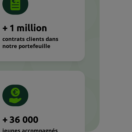
+
1
million
contrats clients dans
notre portefeuille
+
3
6
0
0
0
jeunes accompagnés