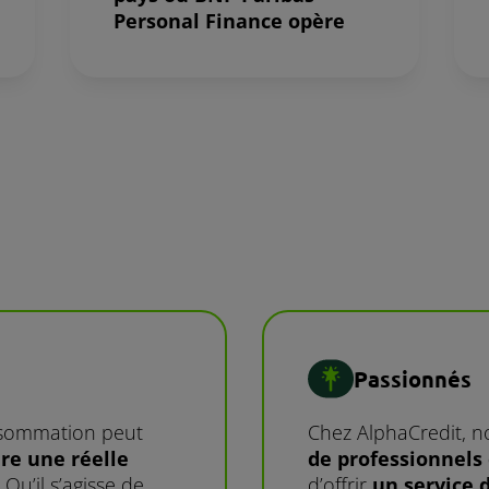
Personal Finance opère
Passionnés
onsommation peut
Chez AlphaCredit, 
ire une réelle
de professionnels
. Qu’il s’agisse de
d’offrir
un service d