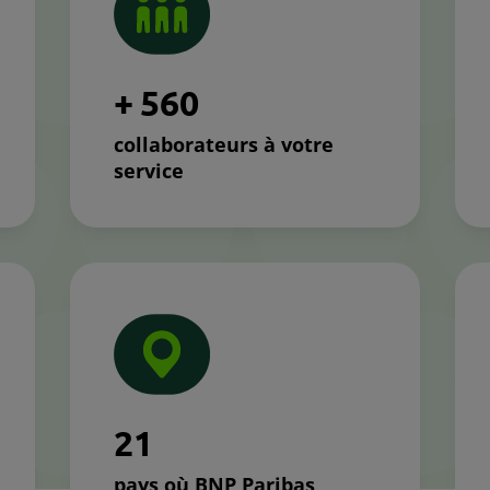
+
5
6
0
collaborateurs à votre
service
2
1
pays où BNP Paribas