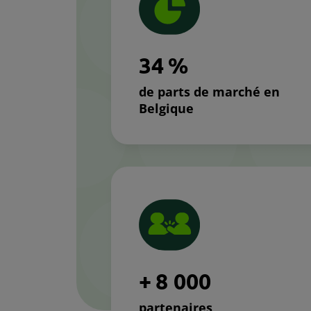
3
4
%
de parts de marché en
Belgique
+
8
0
0
0
partenaires